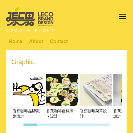
Home
About
Contact
Graphic
香蕉咖啡品牌識
香蕉咖啡蛋糕插
香蕉咖啡菜單設
香蕉搖滾趴
別設計
卡設計
計
設計