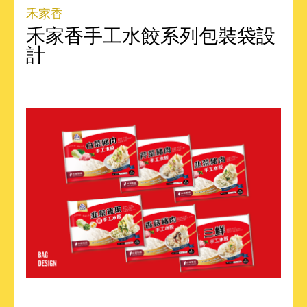
禾家香
禾家香手工水餃系列包裝袋設
計