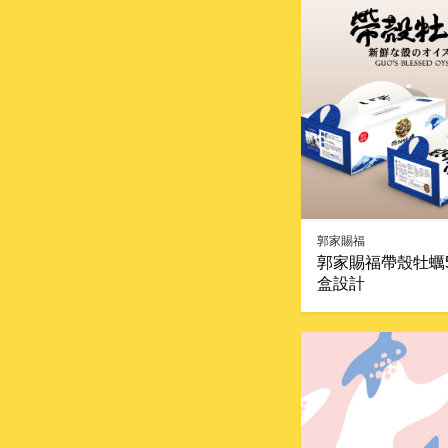
郭家賜福
郭家賜福帶殼牡蠣
盒設計