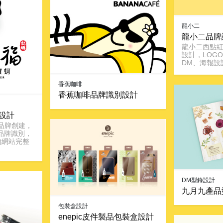
龍小二
龍小二品牌
龍小二西點
設計，LOG
DM、海報設
香蕉咖啡
香蕉咖啡品牌識別設計
設計
品牌創建，
品牌識別，
物網站完整
DM型錄設計
九月九產品
包裝盒設計
enepic皮件製品包裝盒設計