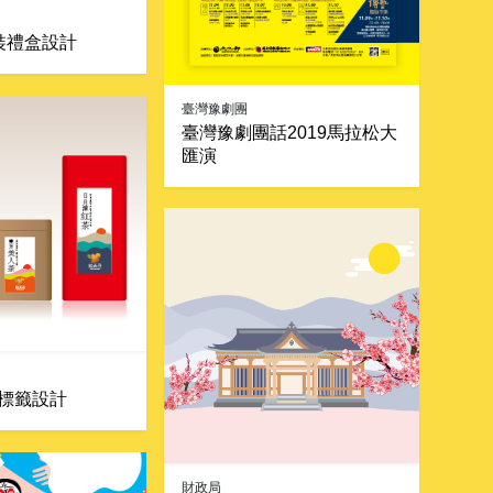
裝禮盒設計
臺灣豫劇團
臺灣豫劇團話2019馬拉松大
匯演
標籤設計
財政局