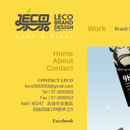
Work
Brand I
Home
About
Contact
CONTACT LECO
leco2692693@gmail.com
Tel / 07-2692693
Fax / 07-2695553
Add / 80247 高雄市苓雅區
Previous
四維四路199號9F之5
Facebook