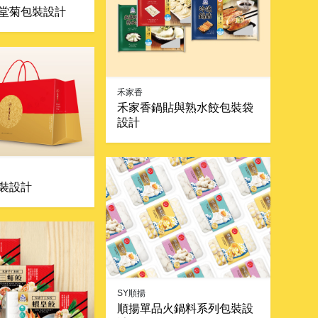
堂菊包裝設計
禾家香
禾家香鍋貼與熟水餃包裝袋
設計
裝設計
SY順揚
順揚單品火鍋料系列包裝設