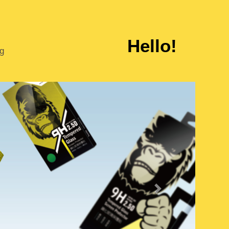
Hello!
ng
Next