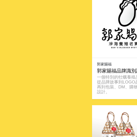
郭家賜福
郭家賜福品牌識別
一個特別的牡蠣養殖
從品牌故事到LOGO
再到包裝、DM、購
設計。