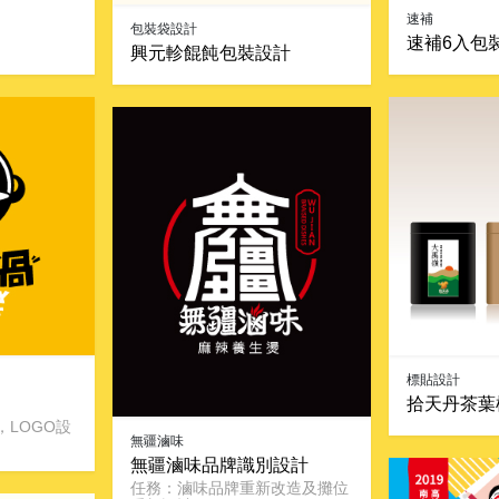
速補
包裝袋設計
速補6入包
興元軫餛飩包裝設計
標貼設計
拾天丹茶葉
LOGO設
無疆滷味
無疆滷味品牌識別設計
任務：滷味品牌重新改造及攤位