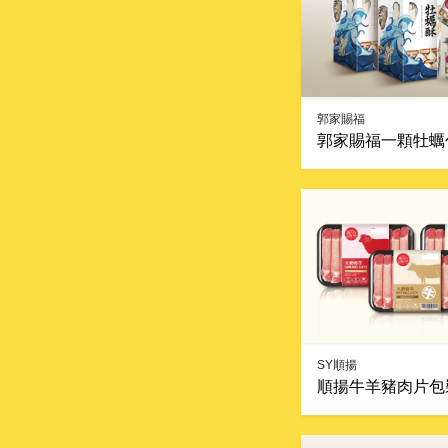
郭家賜福
郭家賜福一顆牡蠣
SY順揚
順揚牛羊豬肉片包