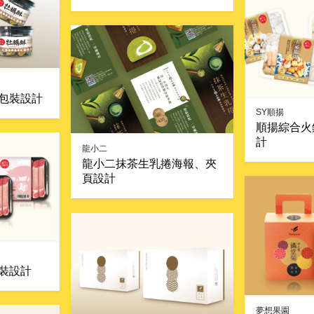
包裝設計
SY順揚
順揚綜合火
計
龍小二
龍小二抹茶生乳捲海報、夾
頁設計
裝設計
夢想果園