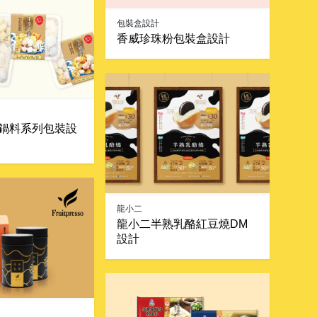
包裝盒設計
香威珍珠粉包裝盒設計
鍋料系列包裝設
龍小二
龍小二半熟乳酪紅豆燒DM
設計