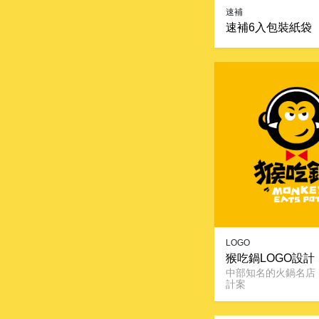
速補
速補6入包裝紙袋
LOGO
猴吃鍋LOGO設計
中部知名的火鍋名店，
計案