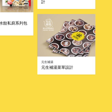
計
水餃私廚系列包
元生補湯
元生補湯菜單設計