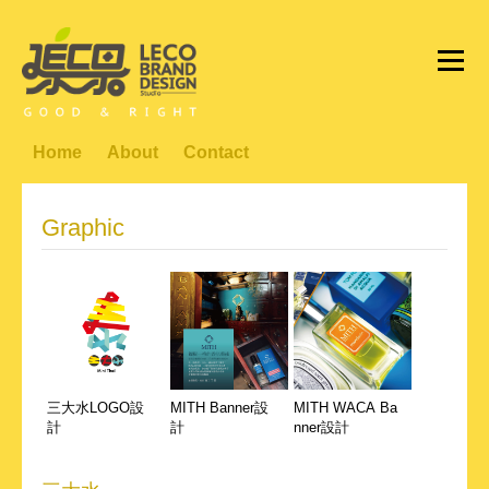
Home
About
Contact
Graphic
三大水LOGO設
MITH Banner設
MITH WACA Ba
計
計
nner設計